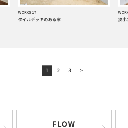
WORKS 17
WORK
タイルデッキのある家
狭小
1
2
3
>
FLOW